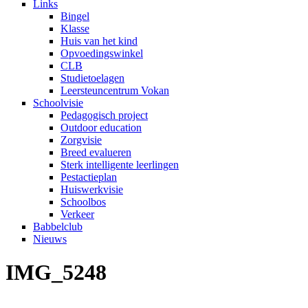
Links
Bingel
Klasse
Huis van het kind
Opvoedingswinkel
CLB
Studietoelagen
Leersteuncentrum Vokan
Schoolvisie
Pedagogisch project
Outdoor education
Zorgvisie
Breed evalueren
Sterk intelligente leerlingen
Pestactieplan
Huiswerkvisie
Schoolbos
Verkeer
Babbelclub
Nieuws
IMG_5248