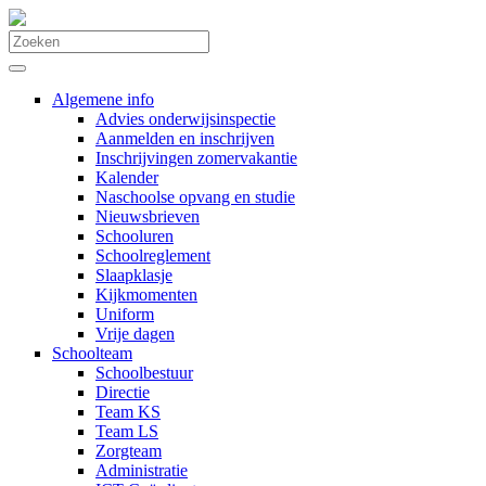
Algemene info
Advies onderwijsinspectie
Aanmelden en inschrijven
Inschrijvingen zomervakantie
Kalender
Naschoolse opvang en studie
Nieuwsbrieven
Schooluren
Schoolreglement
Slaapklasje
Kijkmomenten
Uniform
Vrije dagen
Schoolteam
Schoolbestuur
Directie
Team KS
Team LS
Zorgteam
Administratie