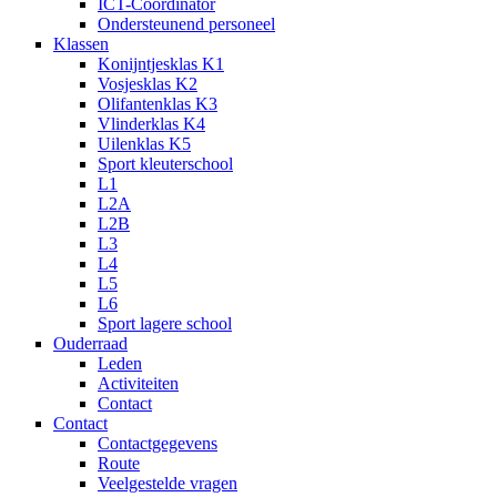
ICT-Coördinator
Ondersteunend personeel
Klassen
Konijntjesklas K1
Vosjesklas K2
Olifantenklas K3
Vlinderklas K4
Uilenklas K5
Sport kleuterschool
L1
L2A
L2B
L3
L4
L5
L6
Sport lagere school
Ouderraad
Leden
Activiteiten
Contact
Contact
Contactgegevens
Route
Veelgestelde vragen